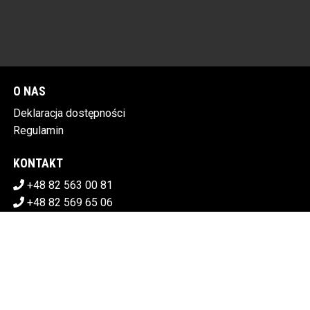
O NAS
Deklaracja dostępności
Regulamin
KONTAKT
+48 82 563 00 81
+48 82 569 65 06
sekretariat@chdk.chelm.pl
POBIERZ SWOJE BILETY
CHEŁMSKI DOM KULTURY
Plac Tysiąclecia 1 22-100 Chełm