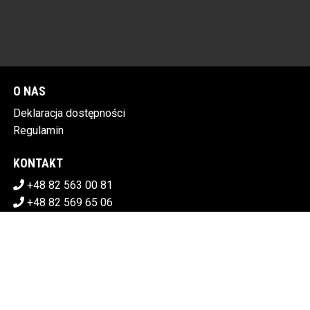
O NAS
Deklaracja dostępności
Regulamin
KONTAKT
+48 82 563 00 81
+48 82 569 65 06
sekretariat@chdk.chelm.pl
POBIERZ SWOJE BILETY
CHEŁMSKI DOM KULTURY
Plac Tysiąclecia 1, 22-100 Chełm