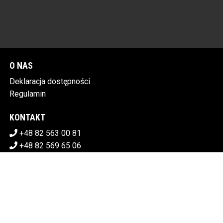
O NAS
Deklaracja dostępności
Regulamin
KONTAKT
+48 82 563 00 81
+48 82 569 65 06
sekretariat@chdk.chelm.pl
POBIERZ SWOJE BILETY
CHEŁMSKI DOM KULTURY
Plac Tysiąclecia 1, 22-100 Chełm