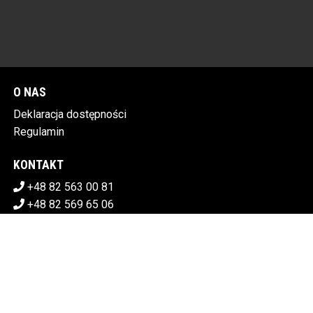
O NAS
Deklaracja dostępności
Regulamin
KONTAKT
+48 82 563 00 81
+48 82 569 65 06
sekretariat@chdk.chelm.pl
POBIERZ SWOJE BILETY
CHEŁMSKI DOM KULTURY
Plac Tysiąclecia 1, 22-100 Chełm