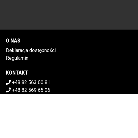
O NAS
Deklaracja dostępności
Regulamin
KONTAKT
+48 82 563 00 81
+48 82 569 65 06
sekretariat@chdk.chelm.pl
POBIERZ SWOJE BILETY
CHEŁMSKI DOM KULTURY
Plac Tysiąclecia 1, 22-100 Chełm