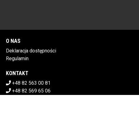
O NAS
Deklaracja dostępności
Regulamin
KONTAKT
+48 82 563 00 81
+48 82 569 65 06
sekretariat@chdk.chelm.pl
POBIERZ SWOJE BILETY
CHEŁMSKI DOM KULTURY
Plac Tysiąclecia 1, 22-100 Chełm