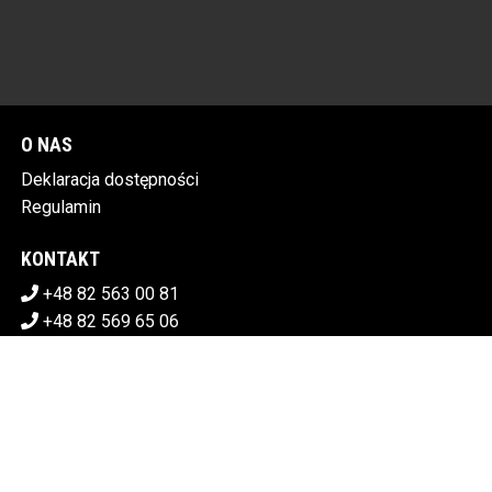
O NAS
Deklaracja dostępności
Regulamin
KONTAKT
+48 82 563 00 81
+48 82 569 65 06
sekretariat@chdk.chelm.pl
POBIERZ SWOJE BILETY
CHEŁMSKI DOM KULTURY
Plac Tysiąclecia 1, 22-100 Chełm