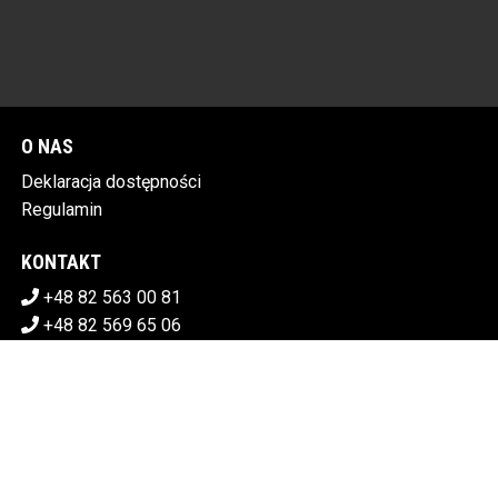
O NAS
Deklaracja dostępności
Regulamin
KONTAKT
+48 82 563 00 81
+48 82 569 65 06
sekretariat@chdk.chelm.pl
POBIERZ SWOJE BILETY
CHEŁMSKI DOM KULTURY
Plac Tysiąclecia 1, 22-100 Chełm