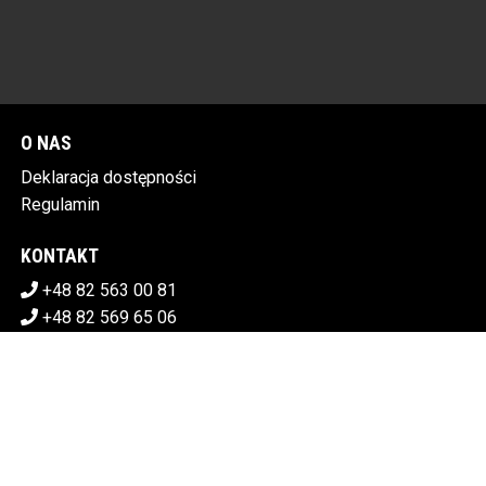
O NAS
Deklaracja dostępności
Regulamin
KONTAKT
+48 82 563 00 81
+48 82 569 65 06
sekretariat@chdk.chelm.pl
POBIERZ SWOJE BILETY
CHEŁMSKI DOM KULTURY
Plac Tysiąclecia 1, 22-100 Chełm